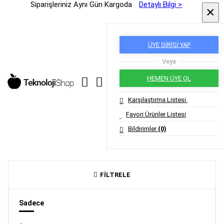
Siparişleriniz Aynı Gün Kargoda
Detaylı Bilgi >
×
×
ÜYE GİRİŞİ YAP
Veya
HEMEN ÜYE OL
Karşılaştırma Listesi
Favori Ürünler Listesi
Bildirimler
(0)
FİLTRELE
Sadece