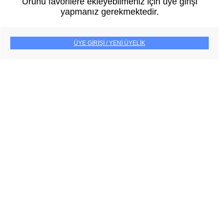
Ürünü favorilere ekleyebilmeniz için üye girişi
yapmanız gerekmektedir.
ÜYE GİRİŞİ / YENİ ÜYELİK