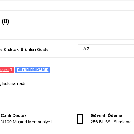
 (0)
A-Z
e Stoktaki Ürünleri Göster
eçimi
FİLTRELERİ KALDIR
 Bulunamadı
Canlı Destek
Güvenli Ödeme
%100 Müşteri Memnuniyeti
256 Bit SSL Şifreleme