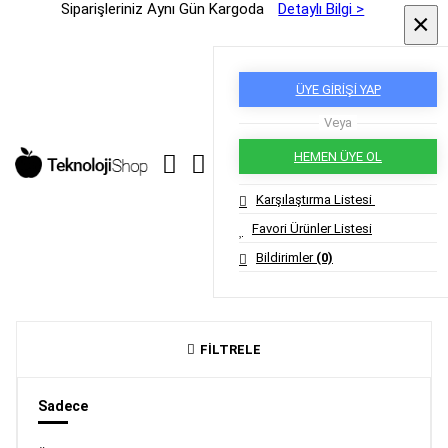
Siparişleriniz Aynı Gün Kargoda
Detaylı Bilgi >
×
×
ÜYE GİRİŞİ YAP
Veya
HEMEN ÜYE OL
Karşılaştırma Listesi
Favori Ürünler Listesi
Bildirimler
(0)
FİLTRELE
Sadece